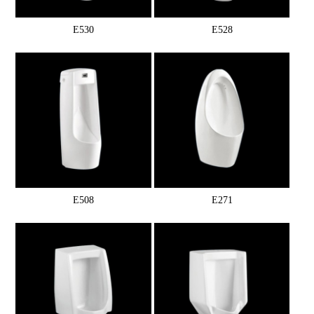
E530
E528
E508
E271