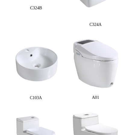
C324B
C324A
A01
C103A