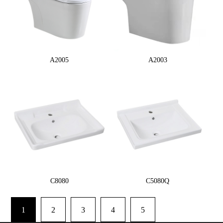
A2005
A2003
C8080
C5080Q
1
2
3
4
5