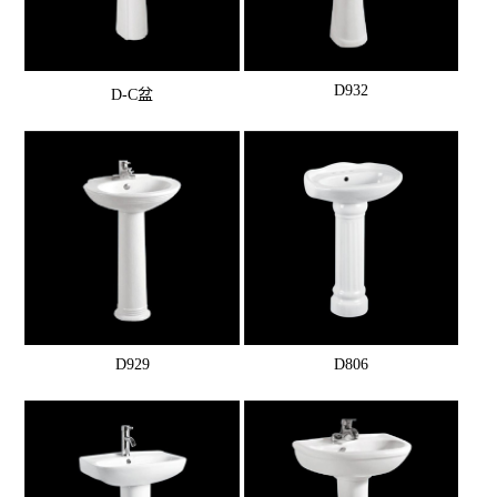
D932
D-C盆
D929
D806