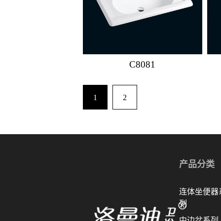
C8081
1
2
产品分类
连体坐便器
列
中边盆系列