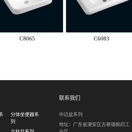
C8065
C6083
联系我们
系
分体坐便器系
中边盆系列
列
地址：广东省潮安区古巷镇枫四工
立柱盆系列
业区