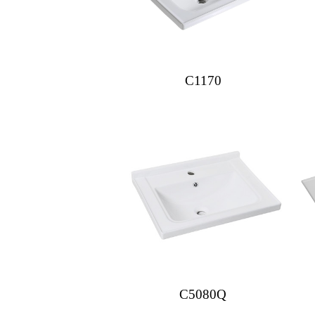
C1170
C5080Q