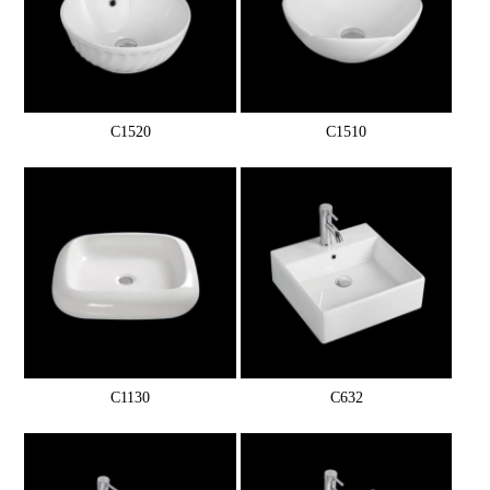
C1520
C1510
C1130
C632